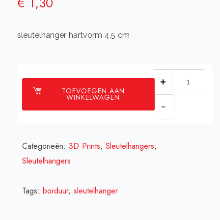
€
1,30
sleutelhanger hartvorm 4,5 cm
Sleutelhange
TOEVOEGEN AAN
rondvorm
WINKELWAGEN
om
te
borduren
Categorieën:
3D Prints
,
Sleutelhangers
,
aantal
Sleutelhangers
Tags:
borduur
,
sleutelhanger