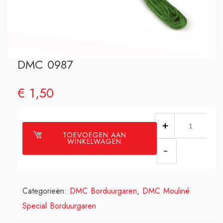
DMC 0987
€
1,50
DMC
TOEVOEGEN AAN
0987
WINKELWAGEN
aantal
Categorieën:
DMC Borduurgaren
,
DMC Mouliné
Special Borduurgaren